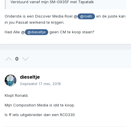
Verstuurd vanaf mijn SM-G935F met Tapatalk
Onderste is een Discover Media Roel @
en de juiste kan
@roelh
in jou Passat werkend te krijgen.
Had Alle @
geen CM te koop staan?
@dieseltje
0
dieseltje
Geplaatst
17 mei, 2018
Klopt Ronald.
Mijn Composition Media is idd te koop.
Is ff iets uitgebreider dan een RCD330