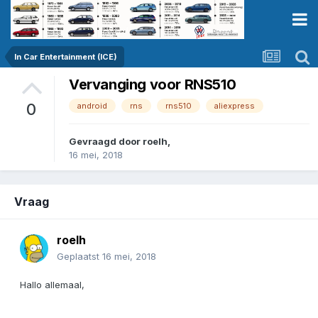
In Car Entertainment (ICE)
Vervanging voor RNS510
0
android
rns
rns510
aliexpress
Gevraagd door
roelh
,
16 mei, 2018
Vraag
roelh
Geplaatst
16 mei, 2018
Hallo allemaal,