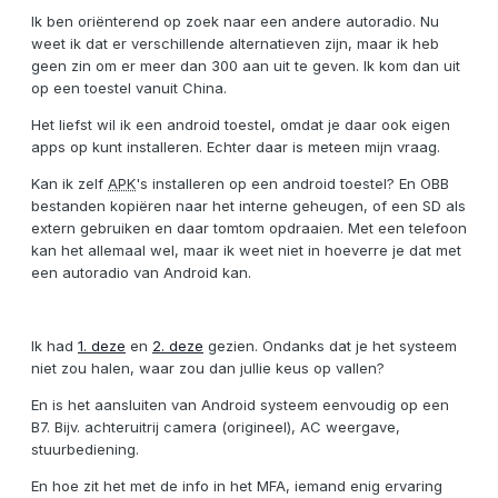
Ik ben oriënterend op zoek naar een andere autoradio. Nu
weet ik dat er verschillende alternatieven zijn, maar ik heb
geen zin om er meer dan 300 aan uit te geven. Ik kom dan uit
op een toestel vanuit China.
Het liefst wil ik een android toestel, omdat je daar ook eigen
apps op kunt installeren. Echter daar is meteen mijn vraag.
Kan ik zelf
APK
's installeren op een android toestel? En OBB
bestanden kopiëren naar het interne geheugen, of een SD als
extern gebruiken en daar tomtom opdraaien. Met een telefoon
kan het allemaal wel, maar ik weet niet in hoeverre je dat met
een autoradio van Android kan.
Ik had
1. deze
en
2. deze
gezien. Ondanks dat je het systeem
niet zou halen, waar zou dan jullie keus op vallen?
En is het aansluiten van Android systeem eenvoudig op een
B7. Bijv. achteruitrij camera (origineel), AC weergave,
stuurbediening.
En hoe zit het met de info in het MFA, iemand enig ervaring