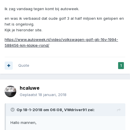
Ik zag vandaag tegen komt bij autoweek.
en was ik verbaasd dat oude golf 3 al half miljoen km gelopen en
het is ongelovig.
Kijk je hieronder site.
https://www.autoweek.nl/video/volkswagen-golf-gti-16v-1994-
588456-km-klokje-rond/
Quote
1
hcaluwe
Geplaatst
18 januari, 2018
Op 18-1-2018 om 06:08, VWdriver91 zei:
Hallo mannen,