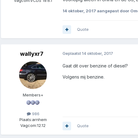
Vagcom:
VCDS 19.6.1
14 oktober, 2017
aangepast door Om
Quote
wallyxr7
Geplaatst
14 oktober, 2017
Gaat dit over benzine of diesel?
Volgens mij benzine.
Members+
986
Plaats:
arnhem
Vagcom:
12.12
Quote