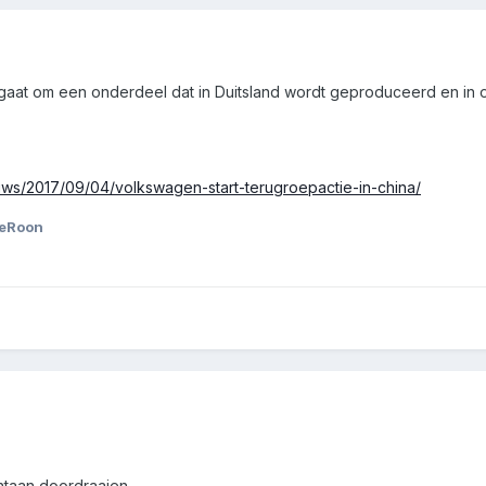
gaat om een onderdeel dat in Duitsland wordt geproduceerd en in o
uws/2017/09/04/volkswagen-start-terugroepactie-in-china/
eRoon
ntaan doordraaien,