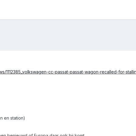
s/1112385_volkswagen-cc-passat-passat-wagon-recalled-for-stallin
 en station)
ben benieuwd of Europa daar ook bij komt...