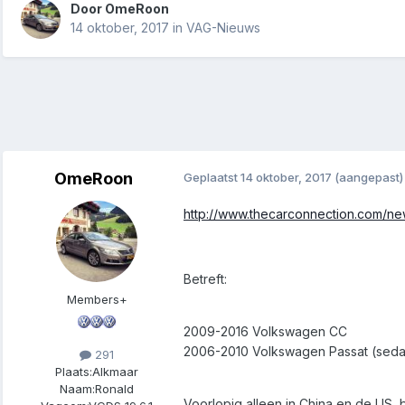
Door
OmeRoon
14 oktober, 2017
in
VAG-Nieuws
OmeRoon
Geplaatst
14 oktober, 2017
(aangepast)
http://www.thecarconnection.com/new
Betreft:
Members+
2009-2016 Volkswagen CC
2006-2010 Volkswagen Passat (sedan
291
Plaats:
Alkmaar
Naam:
Ronald
Voorlopig alleen in China en de US, 