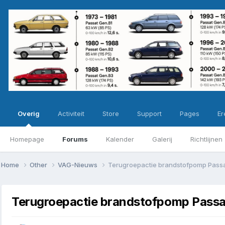
Overig
Activiteit
Store
Support
Pages
Ere
Homepage
Forums
Kalender
Galerij
Richtlijnen
Home
Other
VAG-Nieuws
Terugroepactie brandstofpomp Pass
Terugroepactie brandstofpomp Passa