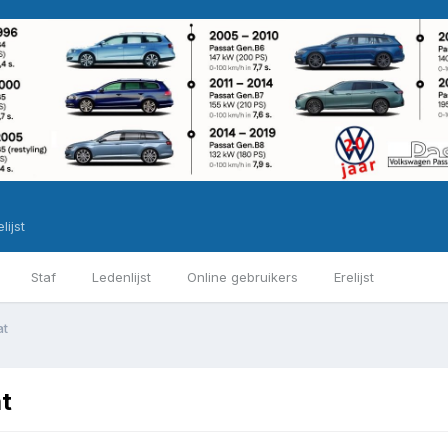
lijst
Staf
Ledenlijst
Online gebruikers
Erelijst
at
t