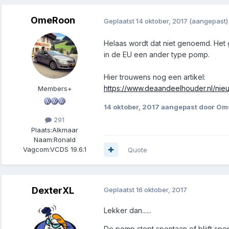
OmeRoon
Geplaatst
14 oktober, 2017
(aangepast)
Helaas wordt dat niet genoemd. Het 
in de EU een ander type pomp.
Hier trouwens nog een artikel:
https://www.deaandeelhouder.nl/nie
Members+
14 oktober, 2017
aangepast door Om
291
Plaats:
Alkmaar
Naam:
Ronald
Vagcom:
VCDS 19.6.1
Quote
DexterXL
Geplaatst
16 oktober, 2017
Lekker dan......
De pomp stopt spontaan of blijft spo