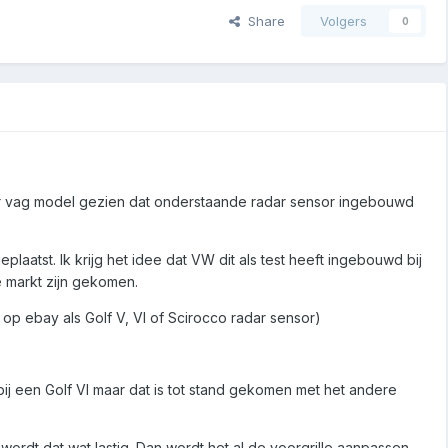
Share
Volgers
0
er vag model gezien dat onderstaande radar sensor ingebouwd
laatst. Ik krijg het idee dat VW dit als test heeft ingebouwd bij
 markt zijn gekomen.
ebay als Golf V, VI of Scirocco radar sensor)
bij een Golf VI maar dat is tot stand gekomen met het andere
rdt dat wat lastig. Dan wordt het al de voorgrille aanpassen