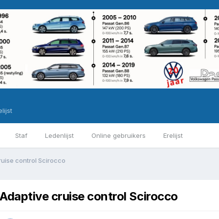
lijst
Staf
Ledenlijst
Online gebruikers
Erelijst
ruise control Scirocco
Adaptive cruise control Scirocco