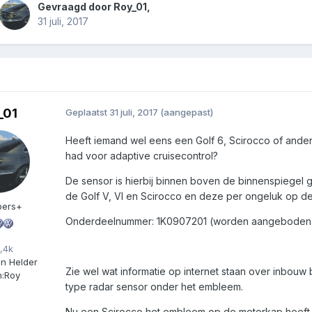
Gevraagd door
Roy_01
,
31 juli, 2017
_01
Geplaatst
31 juli, 2017
(aangepast)
Heeft iemand wel eens een Golf 6, Scirocco of and
had voor adaptive cruisecontrol?
De sensor is hierbij binnen boven de binnenspiegel gep
de Golf V, VI en Scirocco en deze per ongeluk op de
ers+
Onderdeelnummer: 1K0907201 (worden aangeboden op 
,4k
n Helder
Zie wel wat informatie op internet staan over inbouw 
:
Roy
type radar sensor onder het embleem.
Nu een Scirocco het embleem op de motorkap heeft wo