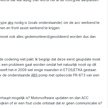
 type
abs
nodig is (zoals onderstaande) om de acc werkend te
en en front assist werkend te krijgen.
 moet ook alles gedemonteerd/gesoldeerd worden dus dan
e codering niet pakt. Ik begrijp dat deze eerst geupdate moet
 een probleem gaat worden omdat het natuurlijk nooit op dit
6 heeft het in 2009 wel enige maanden in ETOS/ETKA gestaan
ook de onderstaande
ABS
pomp met optiecode PR-8T3 van een
erhaupt mogelijk is? Motorsoftware updaten en dan ACC
ijken of er een fout code ontstaat dat er geen communicatie is?