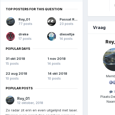
TOP POSTERS FOR THIS QUESTION
Roy_01
Passat Rdi
77 posts
23 posts
Vraag
dreke
dieseltje
17 posts
14 posts
Roy
POPULAR DAYS
31 okt 2018
1 nov 2018
15 posts
14 posts
22 aug 2018
14 okt 2018
Memb
10 posts
10 posts
POPULAR POSTS
1
Plaats:
De
Roy_01
Naam
12 oktober, 2018
Zo radar zit erin en even uitgelijnd met laser.