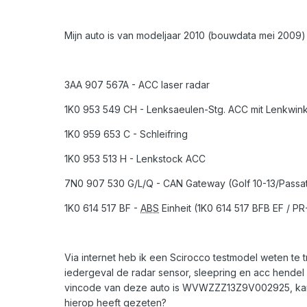
Mijn auto is van modeljaar 2010 (bouwdata mei 2009
3AA 907 567A - ACC laser radar
1K0 953 549 CH - Lenksaeulen-Stg. ACC mit Lenkwink
1K0 959 653 C - Schleifring
1K0 953 513 H - Lenkstock ACC
7N0 907 530 G/L/Q - CAN Gateway (Golf 10-13/Passa
1K0 614 517 BF -
ABS
Einheit (1K0 614 517 BFB EF / PR
Via internet heb ik een Scirocco testmodel weten t
iedergeval de radar sensor, sleepring en acc hen
vincode van deze auto is WVWZZZ13Z9V002925, kan
hierop heeft gezeten?