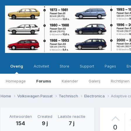
Overig
Activiteit
Store
Support
Pages
Ere
Homepage
Forums
Kalender
Galerij
Richtlijnen
Home
Volkswagen Passat
Technisch
Electronica
Adaptive c
Antwoorden
Created
Laatste reactie
154
9 j
7 j
0