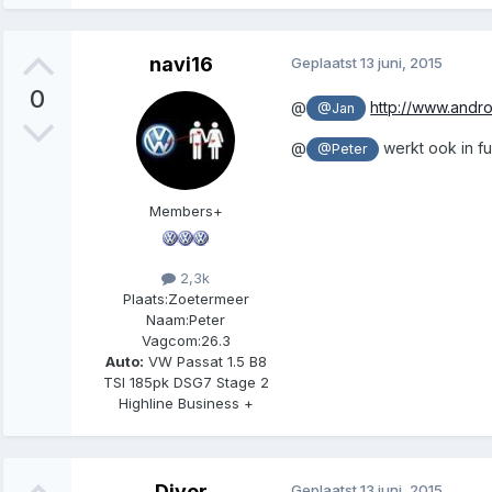
navi16
Geplaatst
13 juni, 2015
0
@
http://www.andr
@Jan
@
werkt ook in f
@Peter
Members+
2,3k
Plaats:
Zoetermeer
Naam:
Peter
Vagcom:
26.3
Auto:
VW Passat 1.5 B8
TSI 185pk DSG7 Stage 2
Highline Business +
Diver
Geplaatst
13 juni, 2015