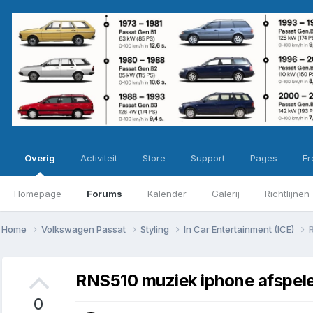
Overig
Activiteit
Store
Support
Pages
Ere
Homepage
Forums
Kalender
Galerij
Richtlijnen
Home
Volkswagen Passat
Styling
In Car Entertainment (ICE)
RNS510 muziek iphone afspelen
0