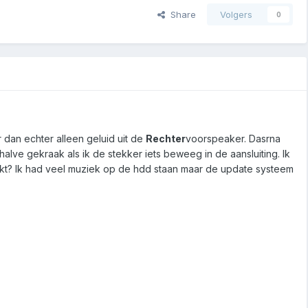
Share
Volgers
0
r dan echter alleen geluid uit de
Rechter
voorspeaker. Dasrna
lve gekraak als ik de stekker iets beweeg in de aansluiting. Ik
lukt? Ik had veel muziek op de hdd staan maar de update systeem