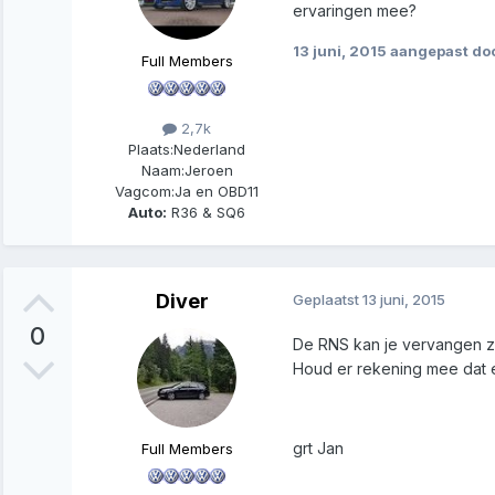
ervaringen mee?
13 juni, 2015
aangepast do
Full Members
2,7k
Plaats:
Nederland
Naam:
Jeroen
Vagcom:
Ja en OBD11
Auto:
R36 & SQ6
Diver
Geplaatst
13 juni, 2015
0
De RNS kan je vervangen zo
Houd er rekening mee dat
grt Jan
Full Members