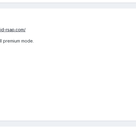
oid-rsap.com/
ull premium mode.