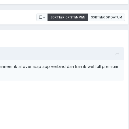
SORTEER OP STEMMEN
SORTEER OP DATUM
nneer ik al over rsap app verbind dan kan ik wel full premium