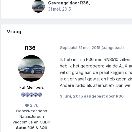
Gevraagd door
R36
,
31 mei, 2015
Vraag
R36
Geplaatst
31 mei, 2015
(aangepast)
Ik heb in mijn R36 een RNS510 zitten 
heb ik het geprobeerd via de AUX aan
wil dit graag aan de praat krijgen 
is dit er vanaf gewist en heb geen zi
Andere radio als alternatief? Dan we
Full Members
3 juni, 2015
aangepast door R36
2,7k
Plaats:
Nederland
Naam:
Jeroen
Vagcom:
Ja en OBD11
Auto:
R36 & SQ6