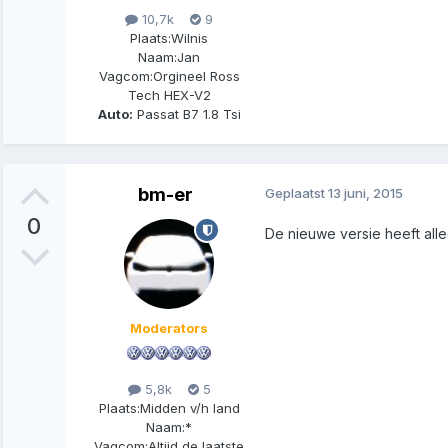
10,7k
9
Plaats:
Wilnis
Naam:
Jan
Vagcom:
Orgineel Ross
Tech HEX-V2
Auto:
Passat B7 1.8 Tsi
bm-er
Geplaatst
13 juni, 2015
0
De nieuwe versie heeft all
Moderators
5,8k
5
Plaats:
Midden v/h land
Naam:
*
Vagcom:
Altijd de laatste