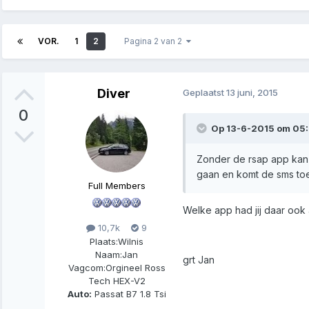
VOR.
1
2
Pagina 2 van 2
Diver
Geplaatst
13 juni, 2015
0
Op 13-6-2015 om 05:0
Zonder de rsap app kan i
gaan en komt de sms toe
Full Members
Welke app had jij daar ook 
10,7k
9
Plaats:
Wilnis
Naam:
Jan
grt Jan
Vagcom:
Orgineel Ross
Tech HEX-V2
Auto:
Passat B7 1.8 Tsi