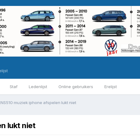
lijst
Staf
Ledenlijst
Online gebruikers
Erelijst
RNS510 muziek iphone afspelen lukt niet
 lukt niet