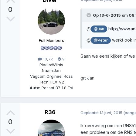
0
Op 13-6-2015 om 08:1
@
http://www.an
@Jan
@
werkt ook in
Full Members
@Peter
Gaan we eens kijken of we
10,7k
9
Plaats:
Wilnis
Naam:
Jan
Vagcom:
Orgineel Ross
grt Jan
Tech HEX-V2
Auto:
Passat B7 1.8 Tsi
R36
Geplaatst
13 juni, 2015
(aange
0
Ik overweeg om mijn RNS510 
een probleem om de RNS te 