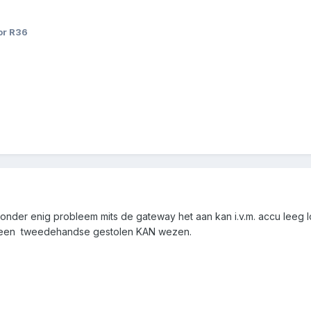
or R36
nder enig probleem mits de gateway het aan kan i.v.m. accu leeg lo
 een tweedehandse gestolen KAN wezen.