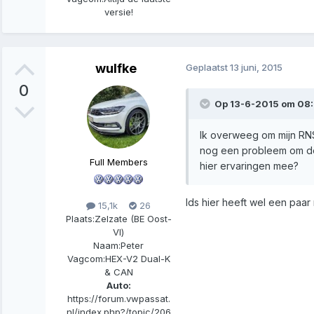
versie!
wulfke
Geplaatst
13 juni, 2015
0
Op 13-6-2015 om 08:5
Ik overweeg om mijn RNS5
nog een probleem om de 
Full Members
hier ervaringen mee?
Ids hier heeft wel een paar
15,1k
26
Plaats:
Zelzate (BE Oost-
Vl)
Naam:
Peter
Vagcom:
HEX-V2 Dual-K
& CAN
Auto:
https://forum.vwpassat.
nl/index.php?/topic/206