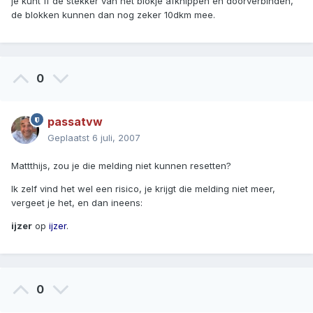
je kunt ff de stekker van het blokje afknippen en doorverbinden,
de blokken kunnen dan nog zeker 10dkm mee.
0
passatvw
Geplaatst
6 juli, 2007
Mattthijs, zou je die melding niet kunnen resetten?
Ik zelf vind het wel een risico, je krijgt die melding niet meer,
vergeet je het, en dan ineens:
ijzer
op
ijzer
.
0