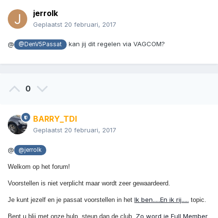
jerrolk
Geplaatst
20 februari, 2017
@
kan jij dit regelen via VAGCOM?
@DenV5Passat
0
BARRY_TDI
Geplaatst
20 februari, 2017
@
@jerrolk
Welkom op het forum!
Voorstellen is niet verplicht maar wordt zeer gewaardeerd.
Ik ben.....En ik rij.....
Je kunt jezelf en je passat voorstellen in het
topic.
Zo word je Full Member
Bent u blij met onze hulp, steun dan de club.