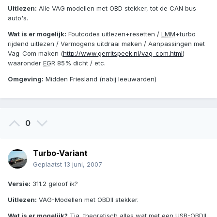
Uitlezen:
Alle VAG modellen met OBD stekker, tot de CAN bus
auto's.
Wat is er mogelijk:
Foutcodes uitlezen+resetten /
LMM
+turbo
rijdend uitlezen / Vermogens uitdraai maken / Aanpassingen met
Vag-Com maken (
http://www.gerritspeek.nl/vag-com.html
)
waaronder
EGR
85% dicht / etc.
Omgeving:
Midden Friesland (nabij leeuwarden)
0
Turbo-Variant
Geplaatst
13 juni, 2007
Versie:
311.2 geloof ik?
Uitlezen:
VAG-Modellen met OBDII stekker.
Wat is er mogelijk?
Tja, theoretisch alles wat met een USB-OBDII