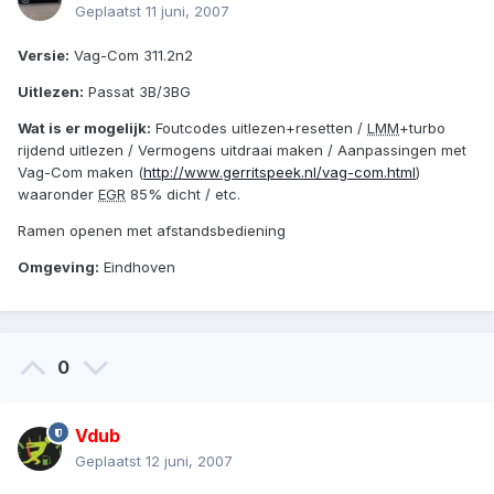
Geplaatst
11 juni, 2007
Versie:
Vag-Com 311.2n2
Uitlezen:
Passat 3B/3BG
Wat is er mogelijk:
Foutcodes uitlezen+resetten /
LMM
+turbo
rijdend uitlezen / Vermogens uitdraai maken / Aanpassingen met
Vag-Com maken (
http://www.gerritspeek.nl/vag-com.html
)
waaronder
EGR
85% dicht / etc.
Ramen openen met afstandsbediening
Omgeving:
Eindhoven
0
Vdub
Geplaatst
12 juni, 2007