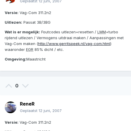
Geplaatst
12 juni, 2007
Versie:
Vag-Com 311.2n2
Uitlezen:
Passat 3B/3BG
Wat is er mogelijk:
Foutcodes uitlezen+resetten /
LMM
+turbo
rijdend uitlezen / Vermogens uitdraai maken / Aanpassingen met
Vag-Com maken (
http://www.gerritspeek.nl/vag-com.html
)
waaronder
EGR
85% dicht / etc.
Omgeving:
Maastricht
0
ReneR
Geplaatst
12 juni, 2007
Versie:
Vag-Com 311.2n2