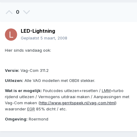
0
LED-Lightning
Geplaatst
5 maart, 2008
Hier sinds vandaag ook:
Versie:
Vag-Com 311.2
Uitlezen:
Alle VAG modellen met OBDII stekker.
Wat is er mogelijk:
Foutcodes uitlezen+resetten /
LMM
+turbo
rijdend uitlezen / Vermogens uitdraai maken / Aanpassingen met
Vag-Com maken (
http://www.gerritspeek.nl/vag-com.html
)
waaronder
EGR
85% dicht / etc.
Omgeving:
Roermond