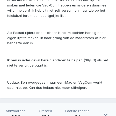
Is het misschien handig om hier als een sticky een lijst te
maken met leden die Vag-Com hebben en anderen daarmee
willen helpen? Ik heb dit niet zelf verzonnen maar zie op het
tdiclub.nl forum een soortgelijke lijst.
Als Passat rijders onder elkaar is het misschien handig een
eigen lijst te maken. Ik hoor graag van de moderators of hier
behoefte aan is.
Ik ben in ieder geval bereid anderen te helpen (3B/BG) als het
niet te ver uit de buurt is.
Update:
Ben overgegaan naar een iMac en VagCom werkt
daar niet op. Kan dus helaas niet meer uithelpen.
Antwoorden
Created
Laatste reactie