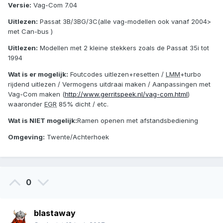
Versie:
Vag-Com 7.04
Uitlezen:
Passat 3B/3BG/3C(alle vag-modellen ook vanaf 2004>
met Can-bus )
Uitlezen:
Modellen met 2 kleine stekkers zoals de Passat 35i tot
1994
Wat is er mogelijk:
Foutcodes uitlezen+resetten /
LMM
+turbo
rijdend uitlezen / Vermogens uitdraai maken / Aanpassingen met
Vag-Com maken (
http://www.gerritspeek.nl/vag-com.html
)
waaronder
EGR
85% dicht / etc.
Wat is NIET mogelijk:
Ramen openen met afstandsbediening
Omgeving:
Twente/Achterhoek
0
blastaway