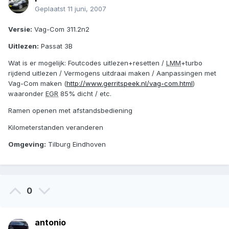
Geplaatst
11 juni, 2007
Versie:
Vag-Com 311.2n2
Uitlezen:
Passat 3B
Wat is er mogelijk: Foutcodes uitlezen+resetten /
LMM
+turbo
rijdend uitlezen / Vermogens uitdraai maken / Aanpassingen met
Vag-Com maken (
http://www.gerritspeek.nl/vag-com.html
)
waaronder
EGR
85% dicht / etc.
Ramen openen met afstandsbediening
Kilometerstanden veranderen
Omgeving:
Tilburg Eindhoven
0
antonio