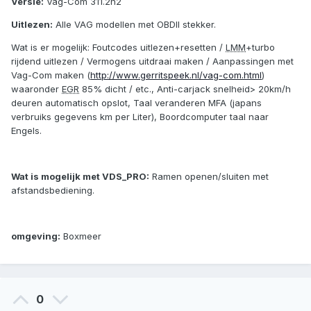
Versie:
Vag-Com 311.2n2
Uitlezen:
Alle VAG modellen met OBDII stekker.
Wat is er mogelijk: Foutcodes uitlezen+resetten /
LMM
+turbo
rijdend uitlezen / Vermogens uitdraai maken / Aanpassingen met
Vag-Com maken (
http://www.gerritspeek.nl/vag-com.html
)
waaronder
EGR
85% dicht / etc., Anti-carjack snelheid> 20km/h
deuren automatisch opslot, Taal veranderen MFA (japans
verbruiks gegevens km per Liter), Boordcomputer taal naar
Engels.
Wat is mogelijk met VDS_PRO:
Ramen openen/sluiten met
afstandsbediening.
omgeving:
Boxmeer
0