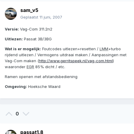
sam_v5
Geplaatst
11 juni, 2007
Versie:
Vag-Com 311.2n2
Uitlezen:
Passat 3B/3BG
Wat is er mogelijk:
Foutcodes uitlezen+resetten /
LMM
+turbo
rijdend uitlezen / Vermogens uitdraai maken / Aanpassingen met
Vag-Com maken (
http://www.gerritspeek.nl/vag-com.html
)
waaronder
EGR
85% dicht / etc.
Ramen openen met afstandsbediening
Omgeving:
Hoeksche Waard
0
passat1.8