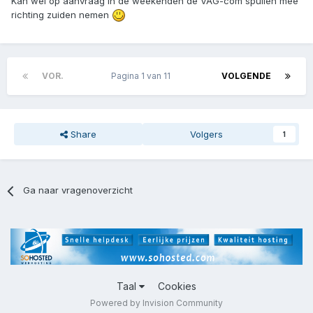
Kan wel op aanvraag in de weekenden de VAG-com spullen mee
richting zuiden nemen
VOR.
Pagina 1 van 11
VOLGENDE
Share
Volgers
1
Ga naar vragenoverzicht
Taal
Cookies
Powered by Invision Community