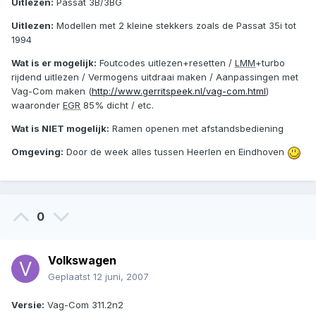
Uitlezen:
Passat 3B/3BG
Uitlezen:
Modellen met 2 kleine stekkers zoals de Passat 35i tot
1994
Wat is er mogelijk:
Foutcodes uitlezen+resetten /
LMM
+turbo
rijdend uitlezen / Vermogens uitdraai maken / Aanpassingen met
Vag-Com maken (
http://www.gerritspeek.nl/vag-com.html
)
waaronder
EGR
85% dicht / etc.
Wat is NIET mogelijk:
Ramen openen met afstandsbediening
Omgeving:
Door de week alles tussen Heerlen en Eindhoven
0
Volkswagen
Geplaatst
12 juni, 2007
Versie:
Vag-Com 311.2n2