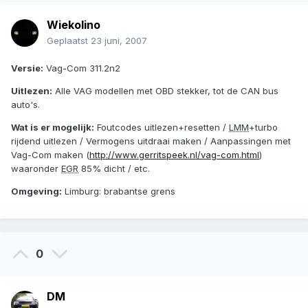
Wiekolino
Geplaatst
23 juni, 2007
Versie:
Vag-Com 311.2n2
Uitlezen:
Alle VAG modellen met OBD stekker, tot de CAN bus
auto's.
Wat is er mogelijk:
Foutcodes uitlezen+resetten /
LMM
+turbo
rijdend uitlezen / Vermogens uitdraai maken / Aanpassingen met
Vag-Com maken (
http://www.gerritspeek.nl/vag-com.html
)
waaronder
EGR
85% dicht / etc.
Omgeving:
Limburg: brabantse grens
0
DM