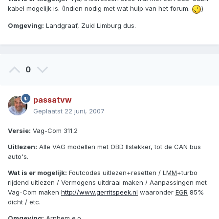
kabel mogelijk is. (Indien nodig met wat hulp van het forum.
)
Omgeving:
Landgraaf, Zuid Limburg dus.
0
passatvw
Geplaatst
22 juni, 2007
Versie:
Vag-Com 311.2
Uitlezen:
Alle VAG modellen met OBD IIstekker, tot de CAN bus
auto's.
Wat is er mogelijk:
Foutcodes uitlezen+resetten /
LMM
+turbo
rijdend uitlezen / Vermogens uitdraai maken / Aanpassingen met
Vag-Com maken
http://www.gerritspeek.nl
waaronder
EGR
85%
dicht / etc.
Omgeving:
Arnhem e.o.