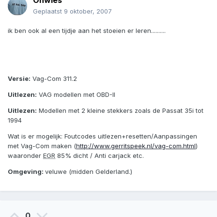
Onwies
Geplaatst
9 oktober, 2007
ik ben ook al een tijdje aan het stoeien er leren..........
Versie:
Vag-Com 311.2
Uitlezen:
VAG modellen met OBD-II
Uitlezen:
Modellen met 2 kleine stekkers zoals de Passat 35i tot
1994
Wat is er mogelijk: Foutcodes uitlezen+resetten/Aanpassingen
met Vag-Com maken (
http://www.gerritspeek.nl/vag-com.html
)
waaronder
EGR
85% dicht / Anti carjack etc.
Omgeving:
veluwe (midden Gelderland.)
0