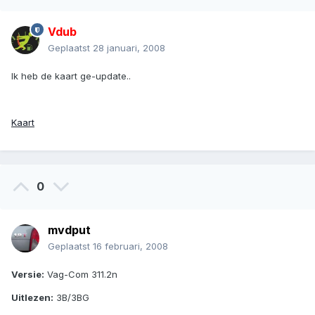
Vdub
Geplaatst
28 januari, 2008
Ik heb de kaart ge-update..
Kaart
0
mvdput
Geplaatst
16 februari, 2008
Versie:
Vag-Com 311.2n
Uitlezen:
3B/3BG