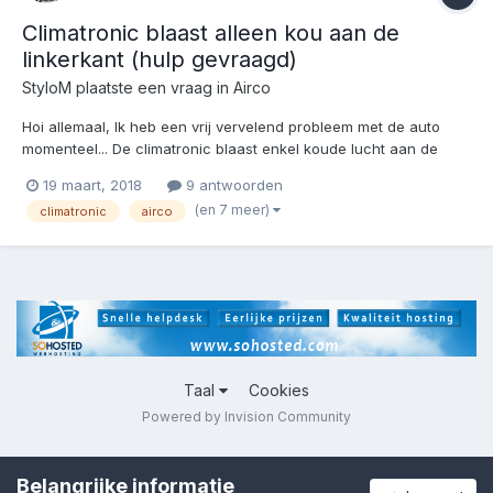
Climatronic blaast alleen kou aan de
linkerkant (hulp gevraagd)
StyloM
plaatste een vraag in
Airco
Hoi allemaal, Ik heb een vrij vervelend probleem met de auto
momenteel... De climatronic blaast enkel koude lucht aan de
linkerkant, zowel boven als de beenruimte.... Dit is tijdens dit
19 maart, 2018
9 antwoorden
weer niet zo fijn, op zn zachts gezegd. Ik heb hem uitgelezen en
(en 7 meer)
climatronic
airco
daar komt er het volgende uit: Adres 08:...
Taal
Cookies
Powered by Invision Community
Belangrijke informatie