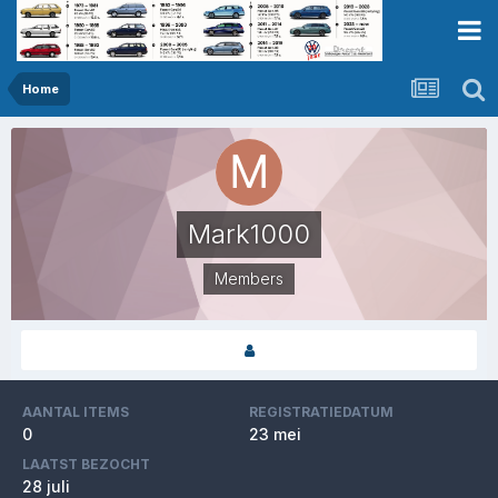
Home
Mark1000
Members
AANTAL ITEMS
REGISTRATIEDATUM
0
23 mei
LAATST BEZOCHT
28 juli