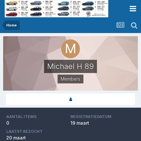
Home
Michael H 89
Members
AANTAL ITEMS
REGISTRATIEDATUM
0
19 maart
LAATST BEZOCHT
20 maart