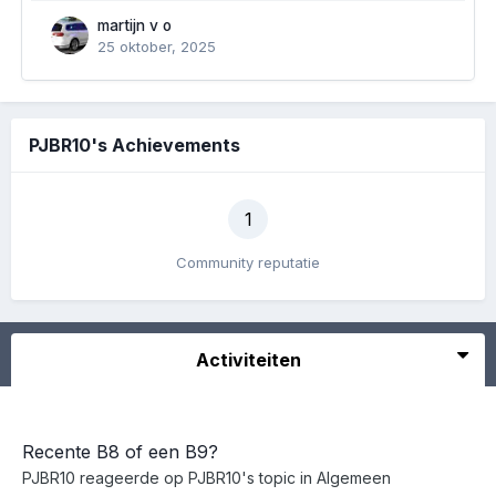
martijn v o
25 oktober, 2025
PJBR10's Achievements
1
Community reputatie
Activiteiten
Recente B8 of een B9?
PJBR10
reageerde op
PJBR10
's topic in
Algemeen