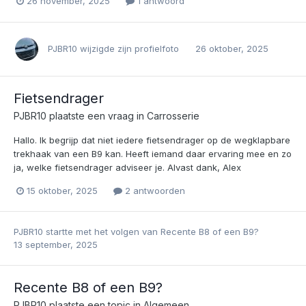
26 november, 2025
1 antwoord
PJBR10
wijzigde zijn profielfoto
26 oktober, 2025
Fietsendrager
PJBR10
plaatste een vraag in
Carrosserie
Hallo. Ik begrijp dat niet iedere fietsendrager op de wegklapbare
trekhaak van een B9 kan. Heeft iemand daar ervaring mee en zo
ja, welke fietsendrager adviseer je. Alvast dank, Alex
15 oktober, 2025
2 antwoorden
PJBR10
startte met het volgen van
Recente B8 of een B9?
13 september, 2025
Recente B8 of een B9?
PJBR10
plaatste een topic in
Algemeen