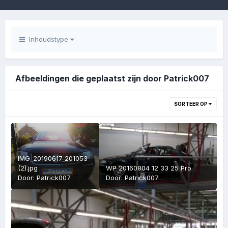
Inhoudstype
Afbeeldingen die geplaatst zijn door Patrick007
SORTEER OP
IMG_20190617_201053
(2).jpg
WP 20160804 12 33 25 Pro
Door:
Patrick007
Door:
Patrick007