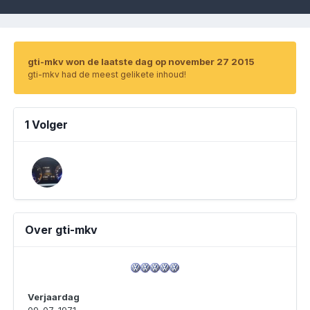
gti-mkv won de laatste dag op november 27 2015
gti-mkv had de meest gelikete inhoud!
1 Volger
Over gti-mkv
Verjaardag