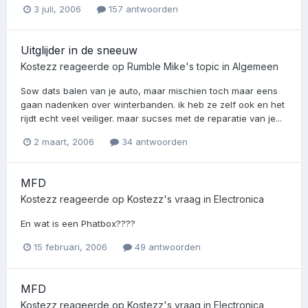
3 juli, 2006
157 antwoorden
Uitglijder in de sneeuw
Kostezz
reageerde op
Rumble Mike
's topic in
Algemeen
Sow dats balen van je auto, maar mischien toch maar eens
gaan nadenken over winterbanden. ik heb ze zelf ook en het
rijdt echt veel veiliger. maar sucses met de reparatie van je...
2 maart, 2006
34 antwoorden
MFD
Kostezz
reageerde op
Kostezz
's vraag in
Electronica
En wat is een Phatbox????
15 februari, 2006
49 antwoorden
MFD
Kostezz
reageerde op
Kostezz
's vraag in
Electronica