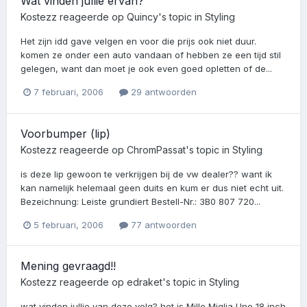
Wat vinden jullie ervan?
Kostezz
reageerde op
Quincy
's topic in
Styling
Het zijn idd gave velgen en voor die prijs ook niet duur.
komen ze onder een auto vandaan of hebben ze een tijd stil
gelegen, want dan moet je ook even goed opletten of de...
7 februari, 2006
29 antwoorden
Voorbumper (lip)
Kostezz
reageerde op
ChromPassat
's topic in
Styling
is deze lip gewoon te verkrijgen bij de vw dealer?? want ik
kan namelijk helemaal geen duits en kum er dus niet echt uit.
Bezeichnung: Leiste grundiert Bestell-Nr.: 3B0 807 720...
5 februari, 2006
77 antwoorden
Mening gevraagd!!
Kostezz
reageerde op
edraket
's topic in
Styling
wat vinden jullie van deze velg? het is Mille Miglia Uno 18 inch