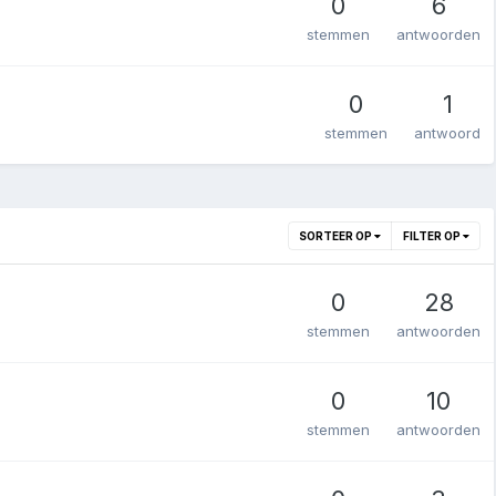
0
6
stemmen
antwoorden
0
1
stemmen
antwoord
SORTEER OP
FILTER OP
0
28
stemmen
antwoorden
0
10
stemmen
antwoorden