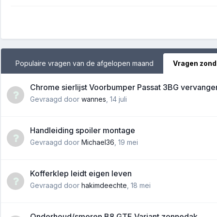
Populaire vragen van de afgelopen maand
Vragen zond
Chrome sierlijst Voorbumper Passat 3BG vervange
Gevraagd door
wannes
,
14 juli
Handleiding spoiler montage
Gevraagd door
Michael36
,
19 mei
Kofferklep leidt eigen leven
Gevraagd door
hakimdeechte
,
18 mei
Onderhoud/smeren B8 GTE Variant zonnedak