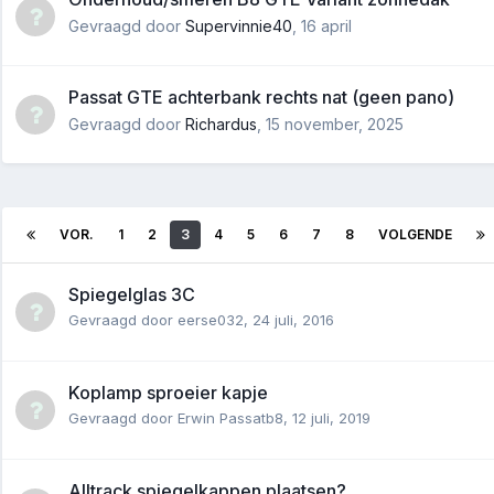
Gevraagd door
Supervinnie40
,
16 april
Passat GTE achterbank rechts nat (geen pano)
Gevraagd door
Richardus
,
15 november, 2025
VOR.
1
2
3
4
5
6
7
8
VOLGENDE
Spiegelglas 3C
Gevraagd door
eerse032
,
24 juli, 2016
Koplamp sproeier kapje
Gevraagd door
Erwin Passatb8
,
12 juli, 2019
Alltrack spiegelkappen plaatsen?