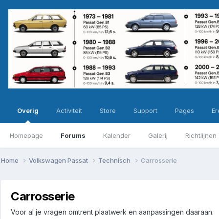
Overig
Activiteit
Store
Support
Pages
Ere
Homepage
Forums
Kalender
Galerij
Richtlijnen
Home
Volkswagen Passat
Technisch
Carrosserie
Carrosserie
Voor al je vragen omtrent plaatwerk en aanpassingen daaraan.