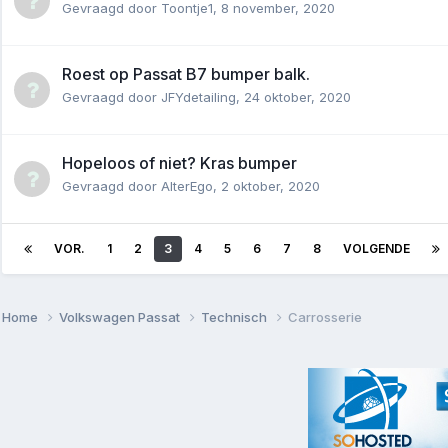
Gevraagd door
Toontje1
,
8 november, 2020
Roest op Passat B7 bumper balk.
Gevraagd door
JFYdetailing
,
24 oktober, 2020
Hopeloos of niet? Kras bumper
Gevraagd door
AlterEgo
,
2 oktober, 2020
VOR.
1
2
3
4
5
6
7
8
VOLGENDE
Home
Volkswagen Passat
Technisch
Carrosserie